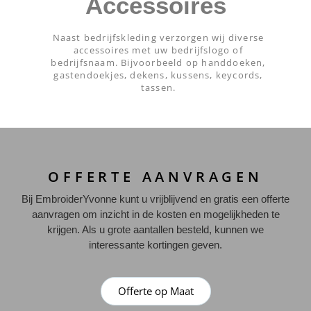
Accessoires
Naast bedrijfskleding verzorgen wij diverse
accessoires met uw bedrijfslogo of
bedrijfsnaam. Bijvoorbeeld op handdoeken,
gastendoekjes, dekens, kussens, keycords,
tassen.
OFFERTE AANVRAGEN
Bij EmbroiderYvonne kunt u vrijblijvend en gratis een offerte
aanvragen om inzicht in de kosten en mogelijkheden te
krijgen. Als u grote aantallen besteld, kunnen we
interessante kortingen geven.
Offerte op Maat