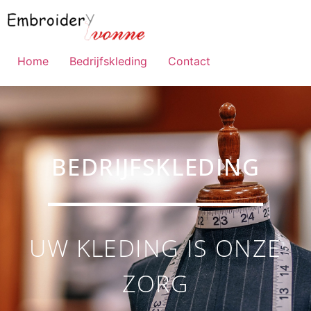
Home
Bedrijfskleding
Contact
BEDRIJFSKLEDING
UW KLEDING IS ONZE
ZORG